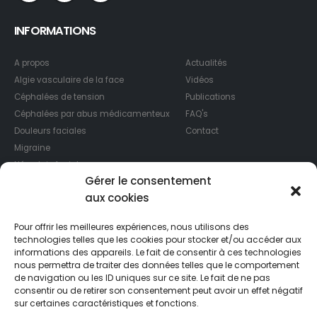
INFORMATIONS
A propos
Actualités
Algie vasculaire de la face
Vidéos
Céphalées de tension
Publications
Céphalées par abus médicamenteux
FAQ's
Douleurs faciales
Contact
Migraine
Névralgie faciale
Gérer le consentement
Physiopathologie de la migraine
aux cookies
Idées reçu sur la migraine
Auras Migraineuses
Pour offrir les meilleures expériences, nous utilisons des
technologies telles que les cookies pour stocker et/ou accéder aux
CONSULTATIONS
informations des appareils. Le fait de consentir à ces technologies
nous permettra de traiter des données telles que le comportement
de navigation ou les ID uniques sur ce site. Le fait de ne pas
Lun - Ven 09:30 18:30
consentir ou de retirer son consentement peut avoir un effet négatif
sur certaines caractéristiques et fonctions.